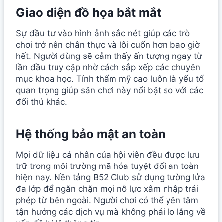
Giao diện đồ họa bắt mắt
Sự đầu tư vào hình ảnh sắc nét giúp các trò
chơi trở nên chân thực và lôi cuốn hơn bao giờ
hết. Người dùng sẽ cảm thấy ấn tượng ngay từ
lần đầu truy cập nhờ cách sắp xếp các chuyên
mục khoa học. Tính thẩm mỹ cao luôn là yếu tố
quan trọng giúp sân chơi này nổi bật so với các
đối thủ khác.
Hệ thống bảo mật an toàn
Mọi dữ liệu cá nhân của hội viên đều được lưu
trữ trong môi trường mã hóa tuyệt đối an toàn
hiện nay. Nền tảng B52 Club sử dụng tường lửa
đa lớp để ngăn chặn mọi nỗ lực xâm nhập trái
phép từ bên ngoài. Người chơi có thể yên tâm
tận hưởng các dịch vụ mà không phải lo lắng về