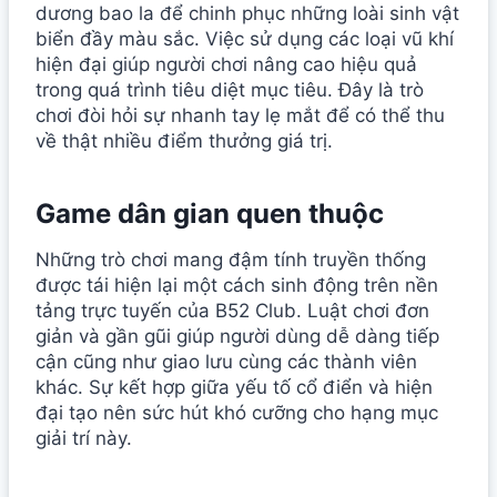
dương bao la để chinh phục những loài sinh vật
biển đầy màu sắc. Việc sử dụng các loại vũ khí
hiện đại giúp người chơi nâng cao hiệu quả
trong quá trình tiêu diệt mục tiêu. Đây là trò
chơi đòi hỏi sự nhanh tay lẹ mắt để có thể thu
về thật nhiều điểm thưởng giá trị.
Game dân gian quen thuộc
Những trò chơi mang đậm tính truyền thống
được tái hiện lại một cách sinh động trên nền
tảng trực tuyến của B52 Club. Luật chơi đơn
giản và gần gũi giúp người dùng dễ dàng tiếp
cận cũng như giao lưu cùng các thành viên
khác. Sự kết hợp giữa yếu tố cổ điển và hiện
đại tạo nên sức hút khó cưỡng cho hạng mục
giải trí này.