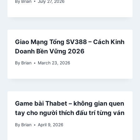
By
Brian
July 27, 2026
Giao Mạng Tổng SV388 – Cách Kinh
Doanh Bền Vững 2026
By
Brian
March 23, 2026
Game bài Thabet – không gian quen
tay cho người thích đấu trí từng ván
By
Brian
April 9, 2026