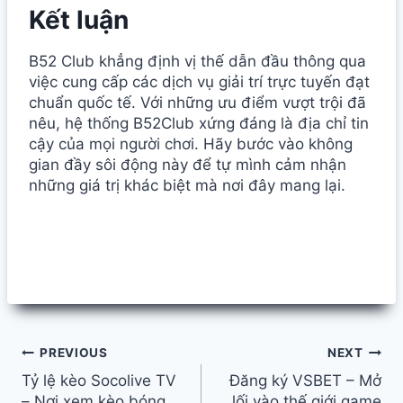
Kết luận
B52 Club khẳng định vị thế dẫn đầu thông qua
việc cung cấp các dịch vụ giải trí trực tuyến đạt
chuẩn quốc tế. Với những ưu điểm vượt trội đã
nêu, hệ thống B52Club xứng đáng là địa chỉ tin
cậy của mọi người chơi. Hãy bước vào không
gian đầy sôi động này để tự mình cảm nhận
những giá trị khác biệt mà nơi đây mang lại.
Post
PREVIOUS
NEXT
Tỷ lệ kèo Socolive TV
Đăng ký VSBET – Mở
navigation
– Nơi xem kèo bóng
lối vào thế giới game