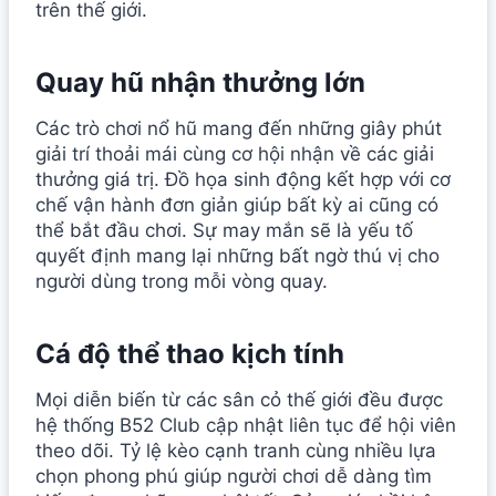
trên thế giới.
Quay hũ nhận thưởng lớn
Các trò chơi nổ hũ mang đến những giây phút
giải trí thoải mái cùng cơ hội nhận về các giải
thưởng giá trị. Đồ họa sinh động kết hợp với cơ
chế vận hành đơn giản giúp bất kỳ ai cũng có
thể bắt đầu chơi. Sự may mắn sẽ là yếu tố
quyết định mang lại những bất ngờ thú vị cho
người dùng trong mỗi vòng quay.
Cá độ thể thao kịch tính
Mọi diễn biến từ các sân cỏ thế giới đều được
hệ thống B52 Club cập nhật liên tục để hội viên
theo dõi. Tỷ lệ kèo cạnh tranh cùng nhiều lựa
chọn phong phú giúp người chơi dễ dàng tìm