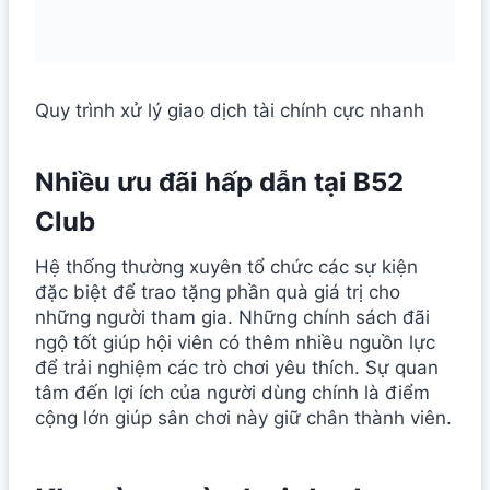
Quy trình xử lý giao dịch tài chính cực nhanh
Nhiều ưu đãi hấp dẫn tại B52
Club
Hệ thống thường xuyên tổ chức các sự kiện
đặc biệt để trao tặng phần quà giá trị cho
những người tham gia. Những chính sách đãi
ngộ tốt giúp hội viên có thêm nhiều nguồn lực
để trải nghiệm các trò chơi yêu thích. Sự quan
tâm đến lợi ích của người dùng chính là điểm
cộng lớn giúp sân chơi này giữ chân thành viên.