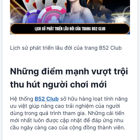
Lịch sử phát triển lâu đời của trang B52 Club
Những điểm mạnh vượt trội
thu hút người chơi mới
Hệ thống
B52 Club
sở hữu hàng loạt tính năng
ưu việt giúp nâng cao trải nghiệm của người
dùng trong quá trình tham gia. Những cải tiến
mới nhất luôn được cập nhật để đáp ứng nhu
cầu ngày càng cao của cộng đồng thành viên.