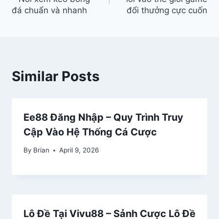
đá chuẩn và nhanh
đổi thưởng cực cuốn
Similar Posts
Ee88 Đăng Nhập – Quy Trình Truy
Cập Vào Hệ Thống Cá Cược
By
Brian
April 9, 2026
Lô Đề Tại Vivu88 – Sảnh Cược Lô Đề