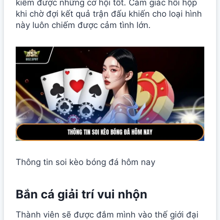
kiếm được những cơ hội tốt. Cảm giác hồi hộp
khi chờ đợi kết quả trận đấu khiến cho loại hình
này luôn chiếm được cảm tình lớn.
Thông tin soi kèo bóng đá hôm nay
Bắn cá giải trí vui nhộn
Thành viên sẽ được đắm mình vào thế giới đại