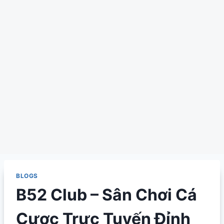
BLOGS
B52 Club – Sân Chơi Cá
Cược Trực Tuyến Đỉnh